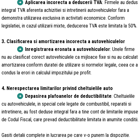
arrow_circle_right
Aplicarea incorecta a deducerii TVA
: Firmele au dedus
integral TVA aferenta achizitiei si intretinerii autovehiculelor fara a
demonstra utilizarea exclusiva in activitati economice. Conform
legislatiei, in cazul utilizarii mixte, deducerea TVA este limitata la 50%.
3. Clasificarea si amortizarea incorecta a autovehiculelor
arrow_circle_right
I
nregistrarea eronata a autovehiculelor
: Unele firme
nu au clasificat corect autovehiculele ca mijloace fixe si nu au calculat
amortizarea conform duratei de utilizare si normelor legale, ceea ce a
condus la erori in calculul impozitului pe profit.
4. Nerespectarea limitarilor privind cheltuielile auto
arrow_circle_right
Depasirea plafoanelor de deductibilitate
: Cheltuielile
cu autovehiculele, in special cele legate de combustibil, reparatii si
intretinere, au fost deduse integral fara a tine cont de limitarile impuse
de Codul Fiscal, care prevad deductibilitate limitata in anumite conditii.
Gasiti detalii complete in lucrarea pe care v-o punem la dispozitie.