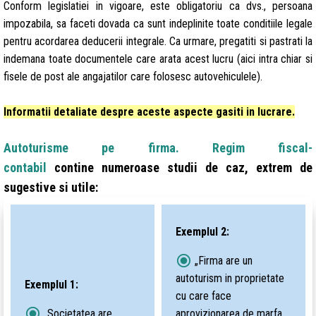
Conform legislatiei in vigoare, este obligatoriu ca dvs., persoana
impozabila, sa faceti dovada ca sunt indeplinite toate conditiile legale
pentru acordarea deducerii integrale. Ca urmare, pregatiti si pastrati la
indemana toate documentele care arata acest lucru (aici intra chiar si
fisele de post ale angajatilor care folosesc autovehiculele).
Informatii detaliate despre aceste aspecte gasiti in lucrare.
Autoturisme pe firma. Regim fiscal-
contabil
contine numeroase studii de caz, extrem de
sugestive si utile:
Exemplul 2:
radio_button_checked
„Firma are un
autoturism in proprietate
Exemplul 1:
cu care face
radio_button_checked
„Societatea are
aprovizionarea de marfa,