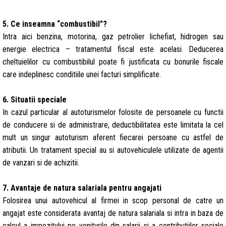
5. Ce inseamna “combustibil”?
Intra aici benzina, motorina, gaz petrolier lichefiat, hidrogen sau
energie electrica – tratamentul fiscal este acelasi. Deducerea
cheltuielilor cu combustibilul poate fi justificata cu bonurile fiscale
care indeplinesc conditiile unei facturi simplificate.
6. Situatii speciale
In cazul particular al autoturismelor folosite de persoanele cu functii
de conducere si de administrare, deductibilitatea este limitata la cel
mult un singur autoturism aferent fiecarei persoane cu astfel de
atributii. Un tratament special au si autovehiculele utilizate de agentii
de vanzari si de achizitii.
7. Avantaje de natura salariala pentru angajati
Folosirea unui autovehicul al firmei in scop personal de catre un
angajat este considerata avantaj de natura salariala si intra in baza de
calcul a impozitului pe veniturile din salarii si a contributiilor sociale