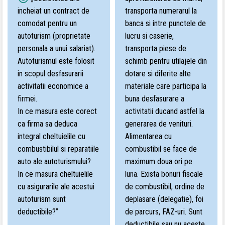
incheiat un contract de
transporta numerarul la
comodat pentru un
banca si intre punctele de
autoturism (proprietate
lucru si caserie,
personala a unui salariat).
transporta piese de
Autoturismul este folosit
schimb pentru utilajele din
in scopul desfasurarii
dotare si diferite alte
activitatii economice a
materiale care participa la
firmei.
buna desfasurare a
In ce masura este corect
activitatii ducand astfel la
ca firma sa deduca
generarea de venituri.
integral cheltuielile cu
Alimentarea cu
combustibilul si reparatiile
combustibil se face de
auto ale autoturismului?
maximum doua ori pe
In ce masura cheltuielile
luna. Exista bonuri fiscale
cu asigurarile ale acestui
de combustibil, ordine de
autoturism sunt
deplasare (delegatie), foi
deductibile?”
de parcurs, FAZ-uri. Sunt
deductibile sau nu aceste