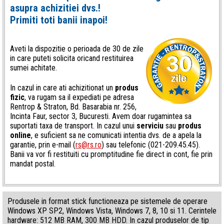
asupra achizitiei dvs.!
Primiti toti banii inapoi!
Aveti la dispozitie o perioada de 30 de zile
in care puteti solicita oricand restituirea
sumei achitate.
In cazul in care ati achizitionat un
produs
fizic
, va rugam sa il expediati pe adresa
Rentrop & Straton, Bd. Basarabia nr. 256,
Incinta Faur, sector 3, Bucuresti. Avem doar rugamintea sa
suportati taxa de transport. In cazul unui
serviciu
sau
produs
online
, e suficient sa ne comunicati intentia dvs. de a apela la
garantie, prin e-mail (
rs@rs.ro
) sau telefonic (021-209.45.45).
Banii va vor fi restituiti cu promptitudine fie direct in cont, fie prin
mandat postal.
Produsele in format stick functioneaza pe sistemele de operare
Windows XP SP2, Windows Vista, Windows 7, 8, 10 si 11. Cerintele
hardware: 512 MB RAM, 300 MB HDD. In cazul produselor de tip