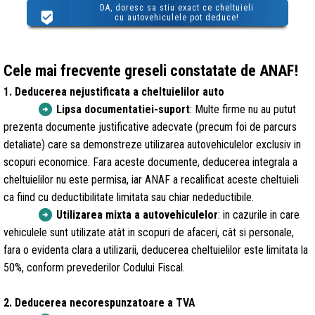
DA, doresc sa stiu exact ce cheltuieli
cu autovehiculele pot deduce!
Cele mai frecvente greseli constatate de ANAF!
1. Deducerea nejustificata a cheltuielilor auto
arrow_circle_right
Lipsa documentatiei-suport
: Multe firme nu au putut
prezenta documente justificative adecvate (precum foi de parcurs
detaliate) care sa demonstreze utilizarea autovehiculelor exclusiv in
scopuri economice. Fara aceste documente, deducerea integrala a
cheltuielilor nu este permisa, iar ANAF a recalificat aceste cheltuieli
ca fiind cu deductibilitate limitata sau chiar nedeductibile.
arrow_circle_right
Utilizarea mixta a autovehiculelor
: in cazurile in care
vehiculele sunt utilizate atât in scopuri de afaceri, cât si personale,
fara o evidenta clara a utilizarii, deducerea cheltuielilor este limitata la
50%, conform prevederilor Codului Fiscal.
2. Deducerea necorespunzatoare a TVA