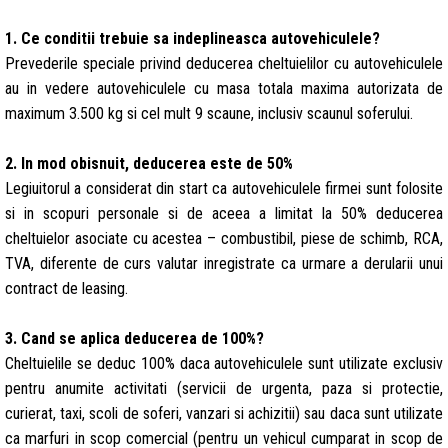
1. Ce conditii trebuie sa indeplineasca autovehiculele?
Prevederile speciale privind deducerea cheltuielilor cu autovehiculele
au in vedere autovehiculele cu masa totala maxima autorizata de
maximum 3.500 kg si cel mult 9 scaune, inclusiv scaunul soferului.
2. In mod obisnuit, deducerea este de 50%
Legiuitorul a considerat din start ca autovehiculele firmei sunt folosite
si in scopuri personale si de aceea a limitat la 50% deducerea
cheltuielor asociate cu acestea – combustibil, piese de schimb, RCA,
TVA, diferente de curs valutar inregistrate ca urmare a derularii unui
contract de leasing.
3. Cand se aplica deducerea de 100%?
Cheltuielile se deduc 100% daca autovehiculele sunt utilizate exclusiv
pentru anumite activitati (servicii de urgenta, paza si protectie,
curierat, taxi, scoli de soferi, vanzari si achizitii) sau daca sunt utilizate
ca marfuri in scop comercial (pentru un vehicul cumparat in scop de