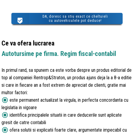
DA, doresc sa stiu exact ce cheltuieli
cu autovehiculele pot deduce!
Ce va ofera lucrarea
Autotursime pe firma. Regim fiscal-contabil
In primul rand, sa spunem ca este vorba despre un produs editorial de
top al companiei Rentrop&Straton, un produs ajuns deja la a 8-a editie
si care in fiecare an a fost extrem de apreciat de clienti, gratie mai
multor factori:
radio_button_checked
este permanent actualizat la virgula, in perfecta concordanta cu
legislatia in vigoare
radio_button_checked
identifica principalele situatii in care deducerile sunt aplicate
gresit de catre contabili
radio_button_checked
ofera solutii si explicatii foarte clare, argumentate impecabil cu