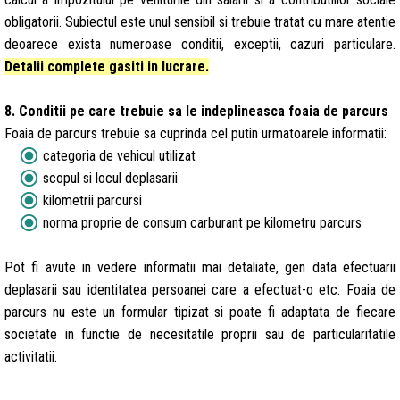
obligatorii. Subiectul este unul sensibil si trebuie tratat cu mare atentie
deoarece exista numeroase conditii, exceptii, cazuri particulare.
Detalii complete gasiti in lucrare.
8. Conditii pe care trebuie sa le indeplineasca foaia de parcurs
Foaia de parcurs trebuie sa cuprinda cel putin urmatoarele informatii:
radio_button_checked
categoria de vehicul utilizat
radio_button_checked
scopul si locul deplasarii
radio_button_checked
kilometrii parcursi
radio_button_checked
norma proprie de consum carburant pe kilometru parcurs
Pot fi avute in vedere informatii mai detaliate, gen data efectuarii
deplasarii sau identitatea persoanei care a efectuat-o etc. Foaia de
parcurs nu este un formular tipizat si poate fi adaptata de fiecare
societate in functie de necesitatile proprii sau de particularitatile
activitatii.