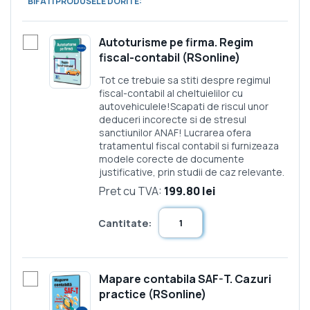
BIFATI PRODUSELE DORITE:
Autoturisme pe firma. Regim
fiscal-contabil (RSonline)
Tot ce trebuie sa stiti despre regimul
fiscal-contabil al cheltuielilor cu
autovehiculele!Scapati de riscul unor
deduceri incorecte si de stresul
sanctiunilor ANAF! Lucrarea ofera
tratamentul fiscal contabil si furnizeaza
modele corecte de documente
justificative, prin studii de caz relevante.
Pret cu TVA:
199.80 lei
Cantitate:
Mapare contabila SAF-T. Cazuri
practice (RSonline)