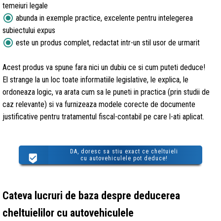
temeiuri legale
radio_button_checked
abunda in exemple practice, excelente pentru intelegerea
subiectului expus
radio_button_checked
este un produs complet, redactat intr-un stil usor de urmarit
Acest produs va spune fara nici un dubiu ce si cum puteti deduce!
El strange la un loc toate informatiile legislative, le explica, le
ordoneaza logic, va arata cum sa le puneti in practica (prin studii de
caz relevante) si va furnizeaza modele corecte de documente
justificative pentru tratamentul fiscal-contabil pe care l-ati aplicat.
DA, doresc sa stiu exact ce cheltuieli
cu autovehiculele pot deduce!
Cateva lucruri de baza despre deducerea
cheltuielilor cu autovehiculele